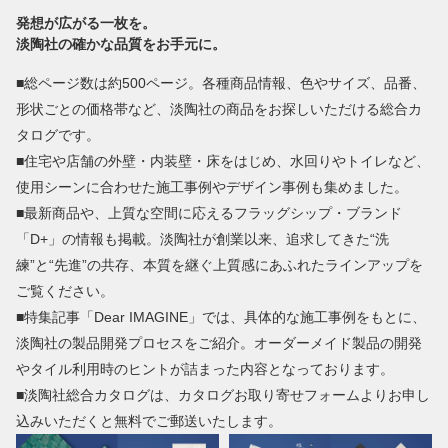
発想が広がる一枚を。
淡陶社の確かな品質をお手元に。
■総ページ数は約500ページ。各種商品情報、色やサイズ、品番、
形状ごとの価格帯など、淡陶社の商品をお探しいただける総合カ
タログです。
■住宅や店舗の外壁・内装壁・床をはじめ、水回りやトイレなど、
使用シーンに合わせた施工事例やデザイン事例も集めました。
■最新商品や、上質な空間に応えるフラッグシップ・ブランド
「D+」の情報も掲載。淡陶社が創業以来、追求してきた“洗
練”と“先進”の共存、本質を継ぐ上質感にあふれたラインアップを
ご覧ください。
■特集記事「Dear IMAGINE」では、具体的な施工事例をもとに、
淡陶社の製品開発プロセスをご紹介。オーダーメイド製品の開発
やタイル利用時のヒントが詰まった内容となっております。
■淡陶社総合カタログは、カタログお取り寄せフォームよりお申し
込みいただくと無料でご郵送いたします。