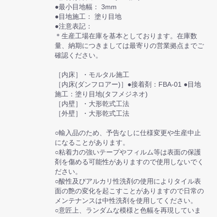
●最小目地幅： 3mm
●目地施工： 塗り目地
●注意表記：
＊生産工場在庫を基本としております。在庫数
量、納期につきましては最寄りの営業拠点までご
確認ください。
［内床］・モルタル施工
［内床(ダンフロアー)］●接着剤：FBA-01 ●目地
施工：塗り目地(タフメジネオ)
［内壁］・大形乾式工法
［外壁］・大形乾式工法
○輸入品のため、予告なしに仕様変更や生産中止
になることがあります。
○粘着力の強いテープやフィルム等は表面の保護
剤を傷める可能性がありますので使用しないでく
ださい。
○酸性及びアルカリ性洗剤の使用によりタイル表
面の艶の変化を起こすことがありますので日常の
メンテナンスは中性洗剤を使用してください。
○意匠上、ランダムな模様と色幅を再現していま