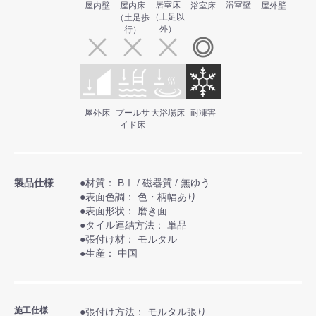
居室床
浴室壁
屋内壁
屋内床
浴室床
屋外壁
（土足以
（土足歩
外）
行）
屋外床
プールサ
大浴場床
耐凍害
イド床
製品仕様
●材質： BⅠ / 磁器質 / 無ゆう
●表面色調： 色・柄幅あり
●表面形状： 磨き面
●タイル連結方法： 単品
●張付け材： モルタル
●生産： 中国
施工仕様
●張付け方法： モルタル張り