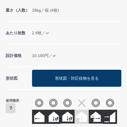
重さ（入数）
28kg／箱 (4枚)
あたり枚数
2.8枚／㎡
設計価格
10,100円／㎡
形状図
形状図・対応役物を見る
使用箇所
？