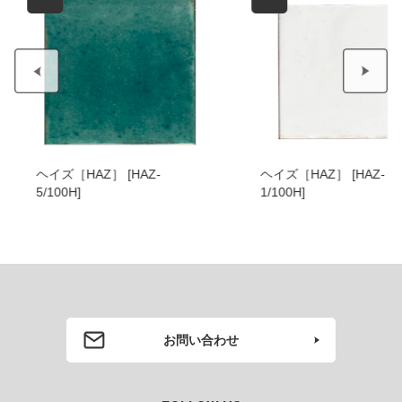
ヘイズ［HAZ］ [HAZ-
ジョイフル［JOY］
1/100H]
111/200X100
お問い合わせ