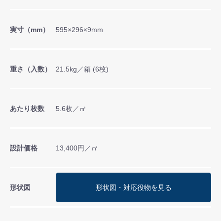
実寸（mm）
595×296×9mm
重さ（入数）
21.5kg／箱 (6枚)
あたり枚数
5.6枚／㎡
設計価格
13,400円／㎡
形状図
形状図・対応役物を見る