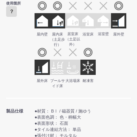
使用箇所
？
居室床
浴室壁
屋内壁
屋内床
浴室床
屋外壁
（土足以
（土足歩
外）
行）
屋外床
プールサ
大浴場床
耐凍害
イド床
製品仕様
●材質： BⅠ / 磁器質 / 施ゆう
●表面色調： 色・柄幅大
●表面形状： 石面
●タイル連結方法： 単品
●張付け材： モルタル