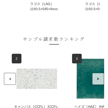
AG］
ラゴス［LAG］
ラゴス［
595×9mm
1193.5×595×9mm
1193.5
サンプル請求数ランキング
3
4
-
ヘイズ［HAZ］ [HAZ-
エヴォストー