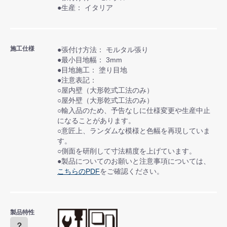
●生産： イタリア
施工仕様
●張付け方法： モルタル張り
●最小目地幅： 3mm
●目地施工： 塗り目地
●注意表記：
○屋内壁（大形乾式工法のみ）
○屋外壁（大形乾式工法のみ）
○輸入品のため、予告なしに仕様変更や生産中止
になることがあります。
○意匠上、ランダムな模様と色幅を再現していま
す。
○側面を研削して寸法精度を上げています。
●製品についてのお願いと注意事項については、
こちらのPDF
をご確認ください。
製品特性
？