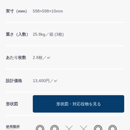
実寸（mm）
598×598×10mm
重さ（入数）
25.8kg／箱 (3枚)
あたり枚数
2.8枚／㎡
設計価格
13,400円／㎡
形状図
形状図・対応役物を見る
使用箇所