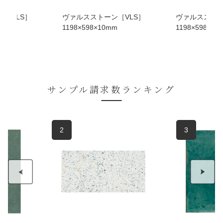
［VLS］
ヴァルスストーン［VLS］
ヴァルスストー
m
1198×598×10mm
1198×598×10
サンプル請求数ランキング
2
3