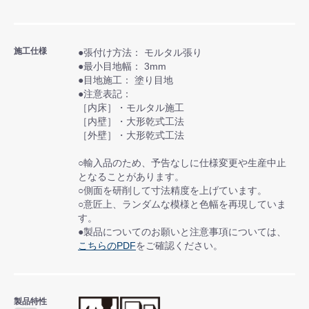
施工仕様
●張付け方法： モルタル張り
●最小目地幅： 3mm
●目地施工： 塗り目地
●注意表記：
［内床］・モルタル施工
［内壁］・大形乾式工法
［外壁］・大形乾式工法
○輸入品のため、予告なしに仕様変更や生産中止
となることがあります。
○側面を研削して寸法精度を上げています。
○意匠上、ランダムな模様と色幅を再現していま
す。
●製品についてのお願いと注意事項については、
こちらのPDF
をご確認ください。
製品特性