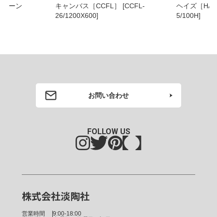
グリーン
キャンバス［CCFL］ [CCFL-
ヘイズ［HAZ］ [H
00]
26/1200X600]
5/100H]
お問い合わせ
FOLLOW US
株式会社淡陶社
営業時間
9:00-18:00