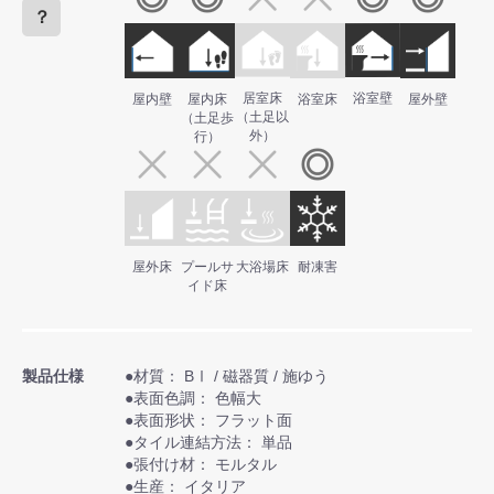
？
居室床
浴室壁
屋内壁
屋内床
浴室床
屋外壁
（土足以
（土足歩
外）
行）
屋外床
プールサ
大浴場床
耐凍害
イド床
製品仕様
●材質： BⅠ / 磁器質 / 施ゆう
●表面色調： 色幅大
●表面形状： フラット面
●タイル連結方法： 単品
●張付け材： モルタル
●生産： イタリア