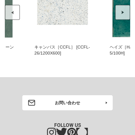
グリーン
キャンバス［CCFL］ [CCFL-
ヘイズ［HAZ］ [H
00]
26/1200X600]
5/100H]
お問い合わせ
FOLLOW US