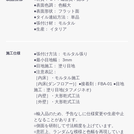
●表面色調： 色幅大
●表面形状： フラット面
●タイル連結方法： 単品
●張付け材： モルタル
●生産： イタリア
施工仕様
●張付け方法： モルタル張り
●最小目地幅： 3mm
●目地施工： 塗り目地
●注意表記：
［内床］・モルタル施工
［内床(ダンフロアー)］●接着剤：FBA-01 ●目地
施工：塗り目地(タフメジネオ)
［内壁］・大形乾式工法
［外壁］・大形乾式工法
○輸入品のため、予告なしに仕様変更や生産中止
となることがあります。
○側面を研削して寸法精度を上げています。
○意匠上、ランダムな模様と色幅を再現していま