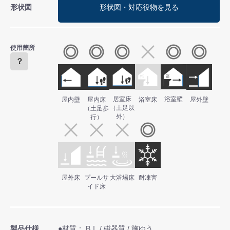
形状図
形状図・対応役物を見る
使用箇所
？
居室床
浴室壁
屋内壁
屋内床
浴室床
屋外壁
（土足以
（土足歩
外）
行）
屋外床
プールサ
大浴場床
耐凍害
イド床
製品仕様
●材質： BⅠ / 磁器質 / 施ゆう