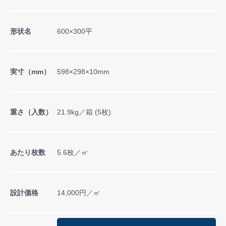
形状名
600×300平
実寸（mm）
598×298×10mm
重さ（入数）
21.9kg／箱 (5枚)
あたり枚数
5.6枚／㎡
設計価格
14,000円／㎡