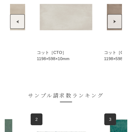
コット［CTO］
コット［CTO
m
1198×598×10mm
1198×598×10
サンプル請求数ランキング
2
3