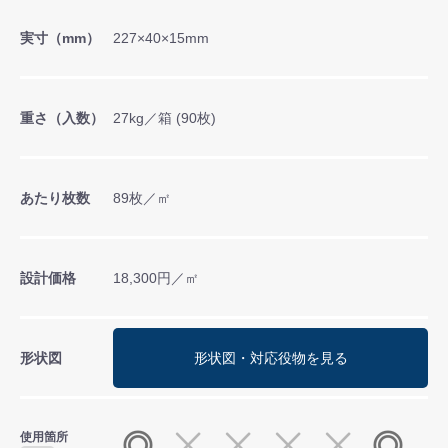
実寸（mm）
227×40×15mm
重さ（入数）
27kg／箱 (90枚)
あたり枚数
89枚／㎡
設計価格
18,300円／㎡
形状図
形状図・対応役物を見る
使用箇所