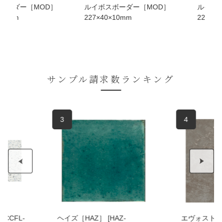
ー［MOD］
ルイボスボーダー［MOD］
ルイボスボーダ
227×40×10mm
227×40×10m
サンプル請求数ランキング
3
4
-
ヘイズ［HAZ］ [HAZ-
エヴォストー