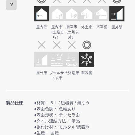
？
居室床
浴室壁
屋内壁
屋内床
浴室床
屋外壁
（土足以
（土足歩
外）
行）
屋外床
プールサ
大浴場床
耐凍害
イド床
製品仕様
●材質： BⅠ / 磁器質 / 無ゆう
●表面色調： 色幅あり
●表面形状： テッセラ面
●タイル連結方法： 単品
●張付け材： モルタル/接着剤
●生産： 国産