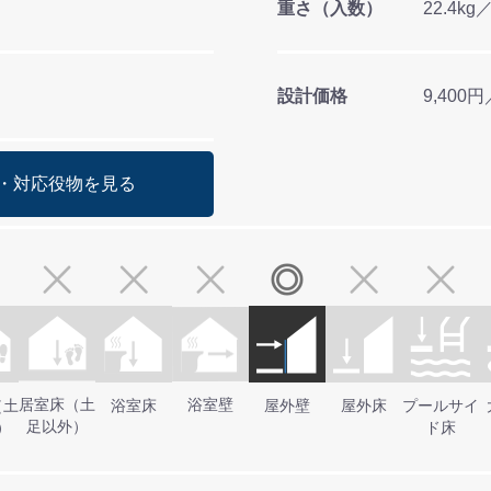
重さ（入数）
22.4kg
設計価格
9,400
・対応役物を見る
居室床（土
浴室壁
（土
浴室床
屋外壁
屋外床
プールサイ
足以外）
）
ド床