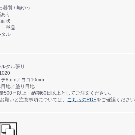
●材質： AⅡ / せっ器質 / 無ゆう
調： 色幅あり
状： 各種面状
●タイル連結方法： 単品
材： モルタル
張付け方法： モルタル張り
 SF-1020
標準目地幅： タテ8mm／ヨコ10mm
施工： 一本目地／塗り目地
数量500㎡以上・納期60日以上としてご注文ください。
のお願いと注意事項については、
こちらのPDF
をご確認ください