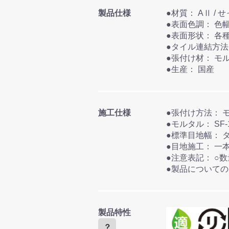
製品仕様
●表面色
●表面形
●張付け
●生産： 国産
施工仕様
●
●モルタル：
●
●目地
●注意表記：
○
●製品について
製品特性
？