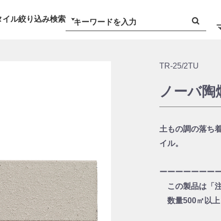
タイル絞り込み検索
TR-25/2TU
ノーバ陶爛
土もの調の落ち
イル。
ーーーーーーー
この製品は「注
数量500㎡以上