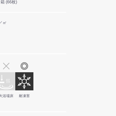
／箱 (66枚)
円／㎡
大浴場床
耐凍害