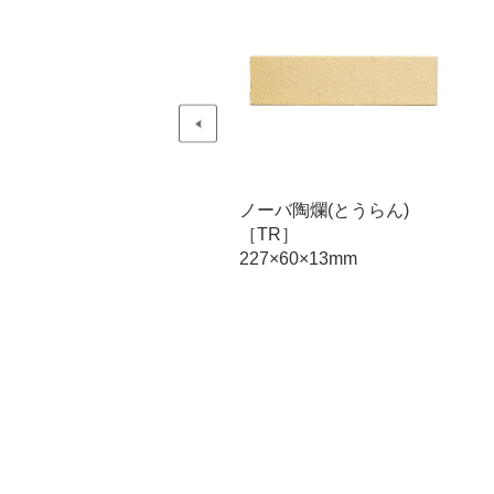
ーバ陶爛(とうらん)
ノーバ陶爛(とうらん)
TR］
［TR］
7×60×13mm
227×60×13mm