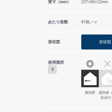
実寸（mm）
227×60×13mm
あたり枚数
67枚／㎡
形状図
形状図
使用箇所
？
屋内壁
屋内床
足歩行