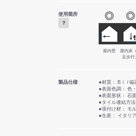
使用箇所
？
屋内壁
屋内床
足歩行
製品仕様
●表面色
●表面形状： 石
●張付け
●生産： イタリ