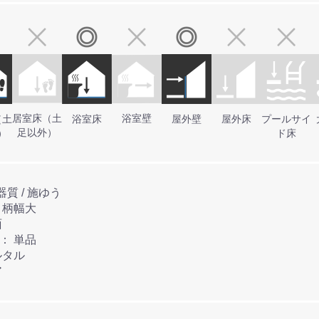
居室床（土
浴室壁
（土
浴室床
屋外壁
屋外床
プールサイ
足以外）
）
ド床
●材質： BⅠ / 磁器質 / 施ゆう
調： 色・柄幅大
面
●タイル連結方法： 単品
材： モルタル
ア