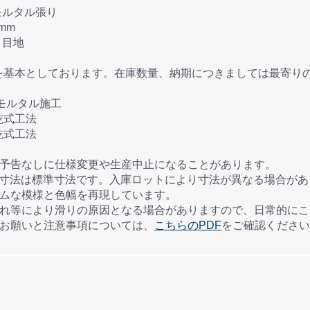
張付け方法： モルタル張り
地幅： 5mm
工： 塗り目地
を基本としております。在庫数量、納期につきましては最寄り
モルタル施工
乾式工法
乾式工法
、予告なしに仕様変更や生産中止になることがあります。
の表記寸法は標準寸法です。入庫ロットにより寸法が異なる場合が
ダムな模様と色幅を再現しています。
汚れ等により滑りの原因となる場合がありますので、日常的に
のお願いと注意事項については、
こちらのPDF
をご確認ください