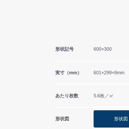
形状記号
600×300
実寸（mm）
601×299×9mm
あたり枚数
5.6枚／㎡
形状図
形状図