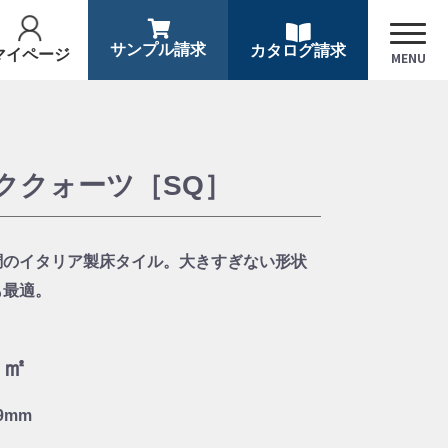
サンプル請求
カタログ請求
マイページ
MENU
ククォーツ［SQ］
調のイタリア製床タイル。大きすぎない形状
も最適。
／㎡
×9mm