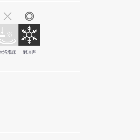
大浴場床
耐凍害