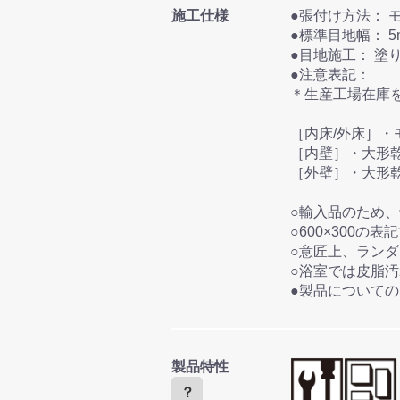
施工仕様
●
●標準目
●目地施
●注意表記：
＊生産工場在庫
［内床/外床］・
［内壁］・大形
［外壁］・大形
○輸入品のため
○600×300
○意匠上、ラン
○浴室では皮脂
●製品について
製品特性
？