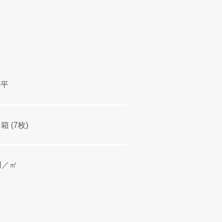
0平
／箱 (7枚)
0円／㎡