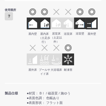
使用箇所
？
居室床
浴室壁
屋内壁
屋内床
浴室床
屋外壁
（土足以
（土足歩
外）
行）
屋外床
プールサ
大浴場床
耐凍害
イド床
製品仕様
●材質： BⅠ / 磁器質 / 施ゆう
●表面色調： 色幅あり
●表面形状： フラット面