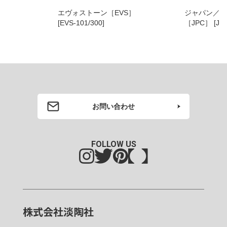
エヴォストーン［EVS］
ジャパン／コ
[EVS-101/300]
［JPC］
お問い合わせ
FOLLOW US
株式会社淡陶社