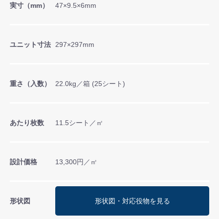
実寸（mm）
47×9.5×6mm
ユニット寸法
297×297mm
重さ（入数）
22.0kg／箱 (25シート)
あたり枚数
11.5シート／㎡
設計価格
13,300円／㎡
形状図
形状図・対応役物を見る