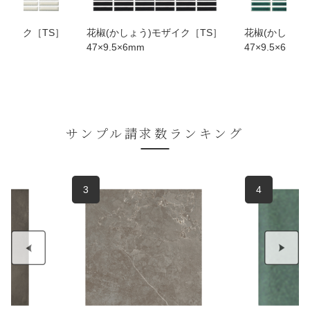
モザイク［TS］
花椒(かしょう)モザイク［TS］
花椒(かしょう
47×9.5×6mm
47×9.5×6mm
サンプル請求数ランキング
3
4