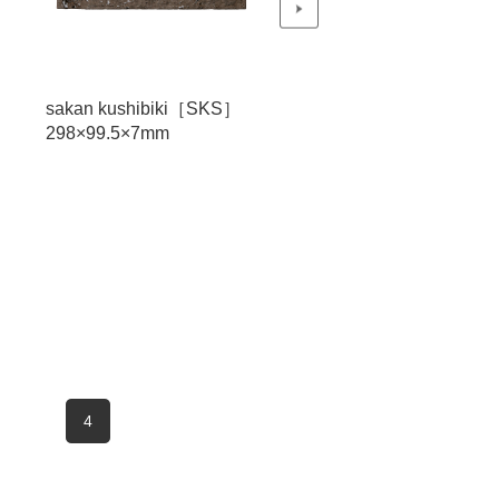
sakan kushibiki［SKS］
sakan kushibiki［SKS
298×99.5×7mm
298×99.5×7mm
4