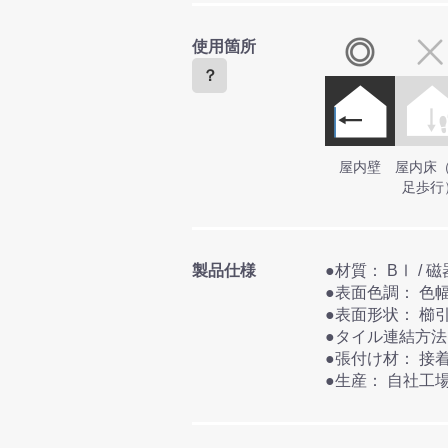
使用箇所
？
屋内壁
屋内床
足歩行
製品仕様
●表面色
●表面形状：
●張付け材：
●生産： 自社工