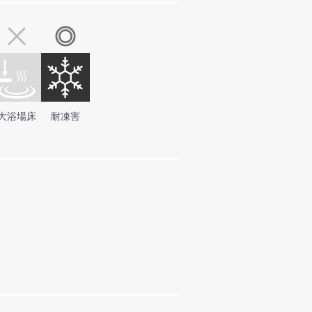
大浴場床
耐凍害