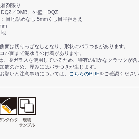
付け方法： 接着剤張り
： 内壁：DQZ／DMB、外壁：DQZ
●接着剤塗布方法： 目地詰めなし 5mmくし目平押さえ
地幅： 5mm
 空目地
、側面は切りっぱなしとなり、形状にバラつきがあります。
、コバ面まで泥ゆうの付着があります。
～300は、廃ガラスを使用しているため、特有の細かなクラックが
ト加飾のため、厚みにはバラつきが生じます。
のお願いと注意事項については、
こちらのPDF
をご確認ください