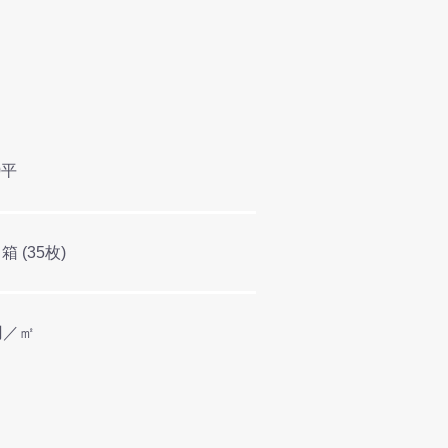
0平
／箱 (35枚)
0円／㎡