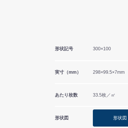
形状記号
300×100
実寸（mm）
298×99.5×7mm
あたり枚数
33.5枚／㎡
形状図
形状図