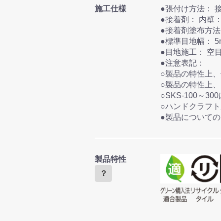
施工仕様
●張
●接着剤
●標準目
●目地施工：
●注意表記：
○製品の特性上
○製品の特性上
○SKS-100
○ハンドクラフ
●製品について
製品特性
？