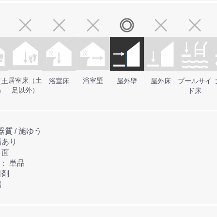
居室床（土
浴室壁
（土
浴室床
屋外壁
屋外床
プールサイ
足以外）
）
ド床
●材質： BⅠ / 磁器質 / 施ゆう
調： 色幅あり
 櫛引面
●タイル連結方法： 単品
 接着剤
場