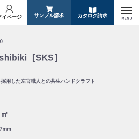
サンプル請求
カタログ請求
マイページ
MENU
00
ushibiki［SKS］
を採用した左官職人との共生ハンドクラフト
／㎡
×7mm