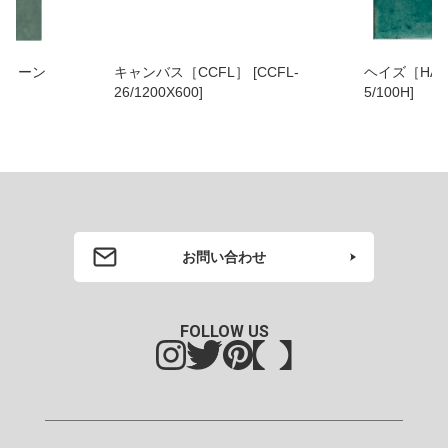
[CCFL-
ヘイズ［HAZ］ [HAZ-
エヴォ
5/100H]
[EVS-
お問い合わせ
FOLLOW US