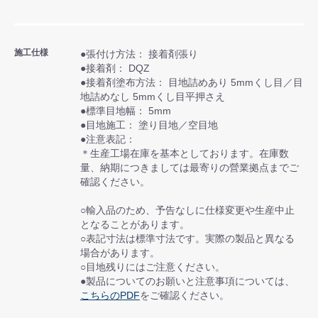
施工仕様
●張付け方法： 接着剤張り
●接着剤： DQZ
●接着剤塗布方法： 目地詰めあり 5mmくし目／目
地詰めなし 5mmくし目平押さえ
●標準目地幅： 5mm
●目地施工： 塗り目地／空目地
●注意表記：
＊生産工場在庫を基本としております。在庫数
量、納期につきましては最寄りの營業拠点までご
確認ください。
○輸入品のため、予告なしに仕様変更や生産中止
となることがあります。
○表記寸法は標準寸法です。実際の製品と異なる
場合があります。
○目地残りにはご注意ください。
●製品についてのお願いと注意事項については、
こちらのPDF
をご確認ください。