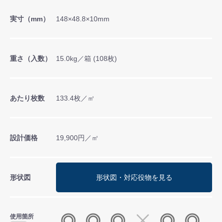
実寸（mm）
148×48.8×10mm
重さ（入数）
15.0kg／箱 (108枚)
あたり枚数
133.4枚／㎡
設計価格
19,900円／㎡
形状図
形状図・対応役物を見る
使用箇所