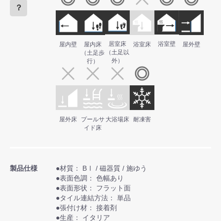
？
居室床
浴室壁
屋内壁
屋内床
浴室床
屋外壁
（土足以
（土足歩
外）
行）
屋外床
プールサ
大浴場床
耐凍害
イド床
製品仕様
●材質： BⅠ / 磁器質 / 施ゆう
●表面色調： 色幅あり
●表面形状： フラット面
●タイル連結方法： 単品
●張付け材： 接着剤
●生産： イタリア