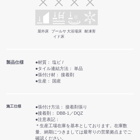
屋外床
プールサ
大浴場床
耐凍害
イド床
製品仕様
●材質： 塩ビ /
●タイル連結方法： 単品
●張付け材： 接着剤
●生産： 国産
施工仕様
●張付け方法： 接着剤張り
●接着剤： DBB-1／DQZ
●注意表記：
＊生産工場在庫を基本としております。在庫数
量、納期につきましては最寄りの営業拠点までご
確認ください。