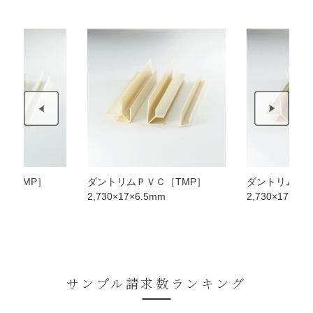
Ｃ［TMP］
ダントリムＰＶＣ［TMP］
ダントリムＰＶ
mm
2,730×17×6.5mm
2,730×17×6.
サンプル請求数ランキング