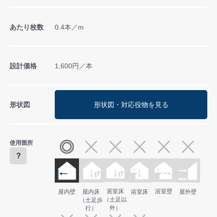
あたり枚数
0.4本／m
設計価格
1,600円／本
形状図
形状図・対応役物を見る
使用箇所
？
居室床
浴室壁
屋内壁
屋内床
浴室床
屋外壁
（土足以
（土足歩
外）
行）