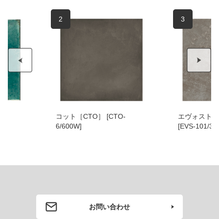
2
3
コット［CTO］ [CTO-
エヴォストー
6/600W]
[EVS-101/300
お問い合わせ