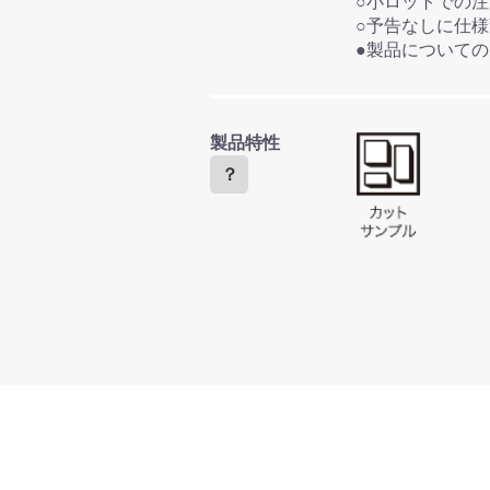
○小ロットでの
○予告なしに仕
●製品について
製品特性
？