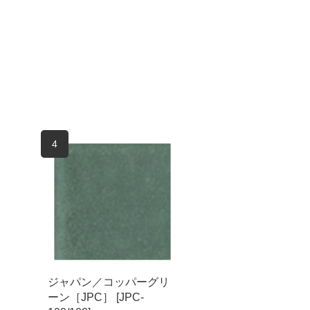
4
ジャパン／コッパーグリ
ーン［JPC］ [JPC-