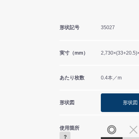
形状記号
35027
実寸（mm）
2,730×(33+20.5
あたり枚数
0.4本／m
形状図
形状図
使用箇所
？