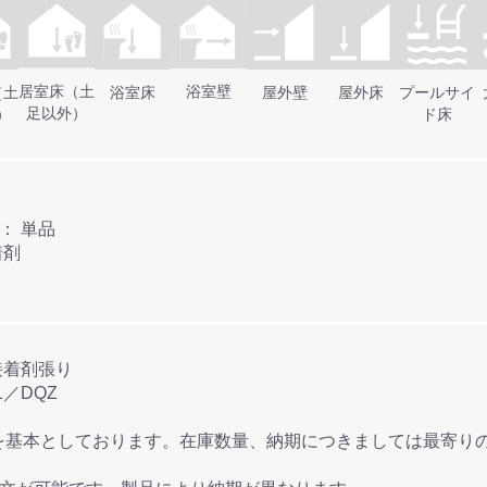
居室床（土
浴室壁
（土
浴室床
屋外壁
屋外床
プールサイ
足以外）
）
ド床
●タイル連結方法： 単品
 接着剤
付け方法： 接着剤張り
DBB-1／DQZ
を基本としております。在庫数量、納期につきましては最寄り