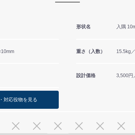
形状名
入隅 10
)×10mm
重さ（入数）
15.5kg
設計価格
3,500
・対応役物を見る