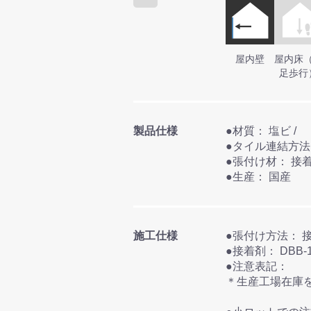
屋内壁
屋内床
足歩行
製品仕様
●材質： 塩ビ /
●張付け材：
●生産： 国産
施工仕様
●張
●接着剤： 
●注意表記：
＊生産工場在庫