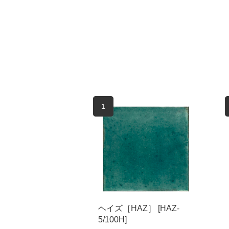
1
ヘイズ［HAZ］ [HAZ-
5/100H]