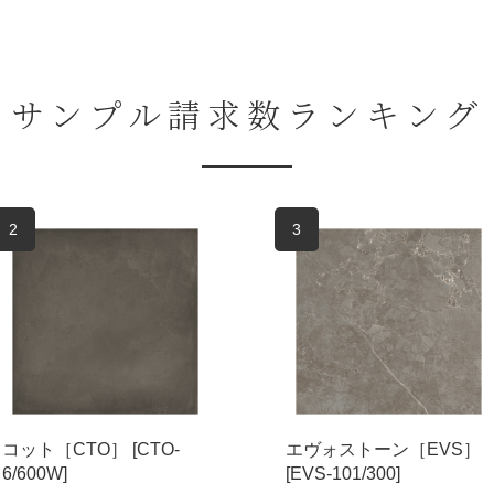
サンプル請求数ランキング
2
3
コット［CTO］ [CTO-
エヴォストーン［EVS］
6/600W]
[EVS-101/300]