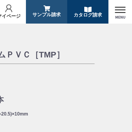
サンプル請求
カタログ請求
マイページ
MENU
ムＰＶＣ［TMP］
。
本
3+20.5)×10mm