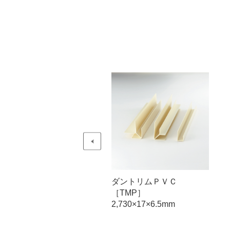
ントリムＰＶＣ
ダントリムＰＶＣ
TMP］
［TMP］
730×17×6.5mm
2,730×17×6.5mm